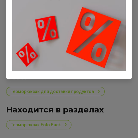
рыбы, мяса
Термосумки с водонепропускаемой вставкой
для перевозки рыбы, мяса
Термосумки на тележку
Термосумки для велосипедов, мотороллеров
Термосумки автомобильные больших размеров
Термосумки в ПВХ пленке (чехле)
Отзывы
теги
Терморюкзак для доставки продуктов
Находится в разделах
Терморюкзак Foto Back