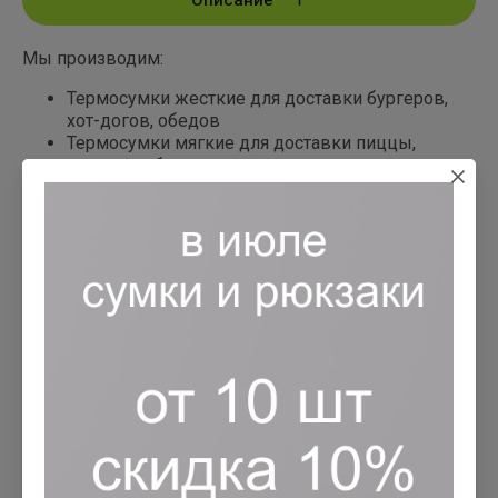
Мы производим:
Термосумки жесткие для доставки бургеров,
хот-догов, обедов
Термосумки мягкие для доставки пиццы,
пирогов, обедов, шашлыков
Термосумки полужесткие для доставки еды
Термосумки на молнии с вертикальной и
горизонтальной загрузкой
Термосумки на липучке для быстрого
извлечения доставляемой еды
Терморюкзаки для удобства пешим курьерам
Термосумки трансформеры для одновременной
доставки пиццы, обедов
Термосумки универсальные с боковой и
горизонтальной загрузкой
Термосумки непромокаемые из ПВХ ткани,
Оксфорд 1680, 600, 420 гр., для длительной
доставки еды
Термосумки с термоконтейнерами для доставки