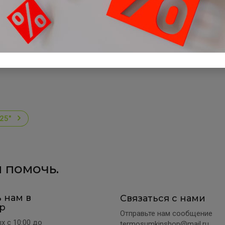
25"
 помочь.
 нам в
Связаться с нами
p
Отправьте нам сообщение
х c 10:00 до
termosumkinshop@mail.ru