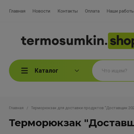
Главная
Новости
Контакты
Оплата
Наши работ
Каталог
Главная
/
Терморюкзак для доставки продуктов "Доставщик 202
Терморюкзаки для курьеров с номерами
Терморюкзак для доставки продуктов
Терморюкзак "Доставщ
"Доставщик 2025"
Термосумка-Рюкзак - ULTRA BAG (ручки,