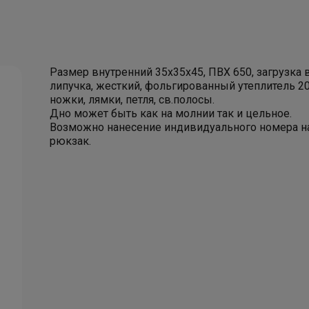
Терморюкзак Foto Back
Т
Терморюкзаки складные
Терморюкзак Back One
Т
Терморюкзак Гло-Фуд
Терморюкзаки "Деливеро" для доставки
Размер внутренний 35х35х45, ПВХ 650, загрузка 
продуктов
липучка, жесткий, фольгированный утеплитель 20
Т
ножки, лямки, петля, св.полосы.
Терморюкзак "Комбо-Лайт"
Дно может быть как на молнии так и цельное.
(универсальный)
Возможно нанесение индивидуального номера н
Терморюкзак "Дели-Про"
рюкзак.
Терморюкзак "Комбо-Проф" (двойная
Т
загрузка)
Т
Терморюкзак "Комбо-Смарт" (двойная
Г
загрузка)
Л
Терморюкзак "Комбо-Проф Плюс" (двойная
загрузка)
Д
Терморюкзак "Дели-Фуд" для доставки
продуктов